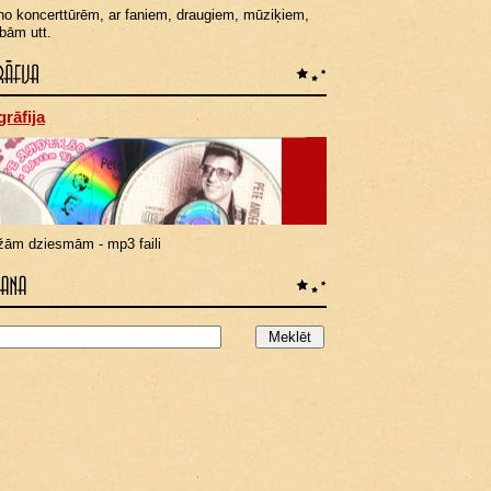
no koncerttūrēm, ar faniem, draugiem, mūziķiem,
bām utt.
rāfija
žām dziesmām - mp3 faili