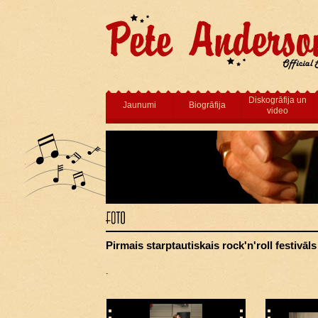
Diskogrāfija un
Jaunumi
Biogrāfija
video
Pirmais starptautiskais rock'n'roll festivāl
.