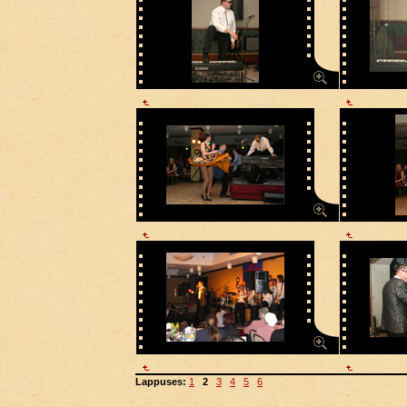
Lappuses:
1
2
3
4
5
6