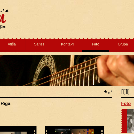
Afiša
Saites
Kontakti
Foto
Grupa
s Rīgā
Foto