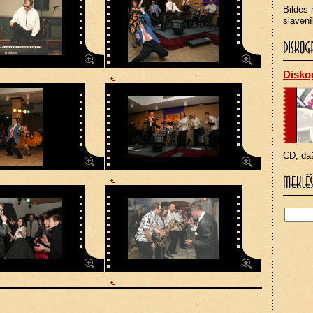
Bildes 
slavenī
Diskog
CD, da