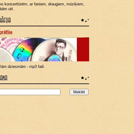
no koncerttūrēm, ar faniem, draugiem, mūziķiem,
bām utt.
rāfija
žām dziesmām - mp3 faili