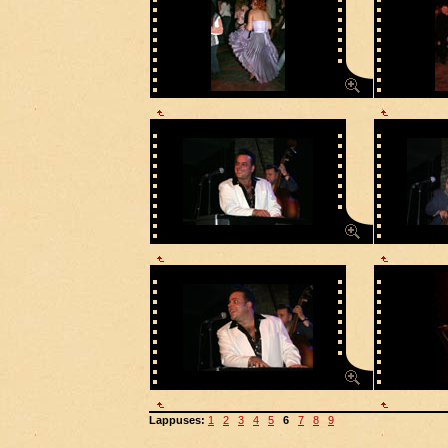
Lappuses:
1
2
3
4
5
6
7
8
9