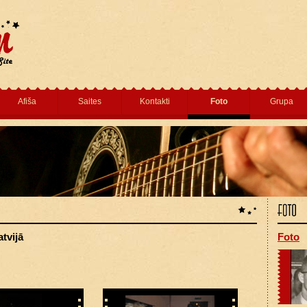
Afiša
Saites
Kontakti
Foto
Grupa
atvijā
Foto