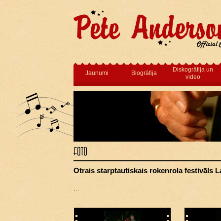
Diskogrāfija un
Jaunumi
Biogrāfija
video
Otrais starptautiskais rokenrola festivāls L
...