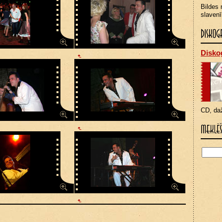
Bildes 
slavenī
Diskog
CD, da